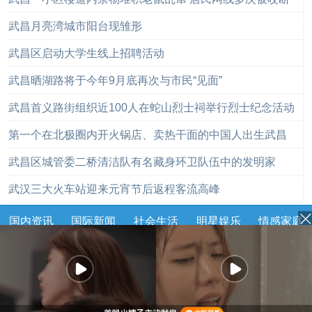
武昌月亮湾城市阳台现雏形
武昌区启动大学生线上招聘活动
武昌晒湖路将于今年9月底再次与市民“见面”
武昌首义路街组织近100人在蛇山烈士祠举行烈士纪念活动
第一个在北极圈内开火锅店、卖热干面的中国人出生武昌
武昌区城管委二桥清洁队有名藏身环卫队伍中的发明家
武汉三大火车站迎来元宵节后返程客流高峰
国内资讯
国际新闻
社会生活
明星娱乐
情感家庭
灵异奇闻
军事动态
历史故事
武汉新闻
汉阳新闻
武昌新闻
汉南新闻
蔡甸新闻
江夏新闻
黄陂新闻
新洲新闻
健康资讯
返回顶部