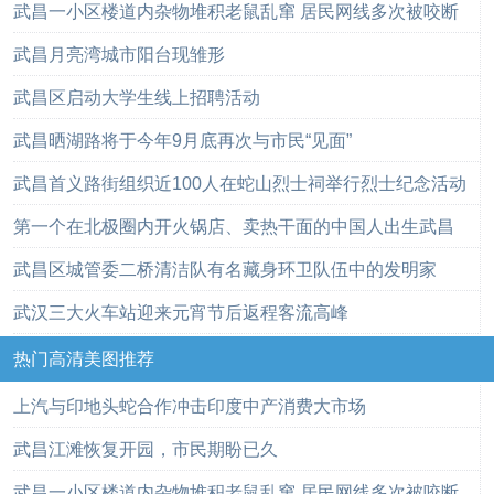
武昌一小区楼道内杂物堆积老鼠乱窜 居民网线多次被咬断
武昌月亮湾城市阳台现雏形
武昌区启动大学生线上招聘活动
武昌晒湖路将于今年9月底再次与市民“见面”
武昌首义路街组织近100人在蛇山烈士祠举行烈士纪念活动
第一个在北极圈内开火锅店、卖热干面的中国人出生武昌
武昌区城管委二桥清洁队有名藏身环卫队伍中的发明家
武汉三大火车站迎来元宵节后返程客流高峰
热门高清美图推荐
上汽与印地头蛇合作冲击印度中产消费大市场
武昌江滩恢复开园，市民期盼已久
武昌一小区楼道内杂物堆积老鼠乱窜 居民网线多次被咬断