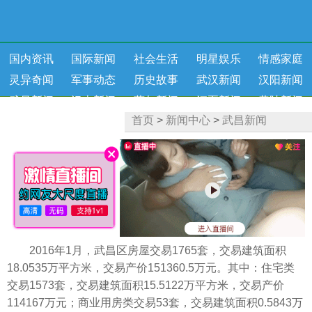
国内资讯
国际新闻
社会生活
明星娱乐
情感家庭
灵异奇闻
军事动态
历史故事
武汉新闻
汉阳新闻
武昌新闻
汉南新闻
蔡甸新闻
江夏新闻
黄陂新闻
首页
>
新闻中心
>
武昌新闻
新洲新闻
健康资讯
2016年1月，武昌区房屋交易1765套，交易建筑面积
18.0535万平方米，交易产价151360.5万元。其中：住宅类
交易1573套，交易建筑面积15.5122万平方米，交易产价
114167万元；商业用房类交易53套，交易建筑面积0.5843万