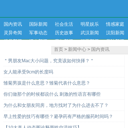
国内资讯
国际新闻
社会生活
明星娱乐
情感家庭
灵异奇闻
军事动态
历史故事
武汉新闻
汉阳新闻
武昌新闻
汉南新闻
蔡甸新闻
江夏新闻
黄陂新闻
首页
>
新闻中心
>
国内资讯
新洲新闻
健康资讯
＂男朋友Mac大小问题，究竟该如何抉择？＂
女人能承受9cm的长度吗
雏菊男孩是什么意思？雏菊代表什么意思？
你们做那个的时候都说什么 刺激的性语言有哪些
为什么和女朋友同房，地方找对了为什么进去不了？
早上性爱的技巧有哪些？避孕药有严格的服药时间吗？
【10大真人动态图诠释两性交流技巧】