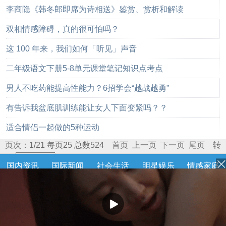
李商隐《韩冬郎即席为诗相送》鉴赏、赏析和解读
双相情感障碍，真的很可怕吗？
这 100 年来，我们如何「听见」声音
二年级语文下册5-8单元课堂笔记知识点考点
男人不吃药能提高性能力？6招学会“越战越勇”
有告诉我盆底肌训练能让女人下面变紧吗？？
适合情侣一起做的5种运动
页次：1/21 每页25 总数524 首页 上一页
下一页
尾页
转
到:
国内资讯
国际新闻
社会生活
明星娱乐
情感家庭
灵异奇闻
军事动态
历史故事
武汉新闻
汉阳新闻
武昌新闻
汉南新闻
蔡甸新闻
江夏新闻
黄陂新闻
新洲新闻
健康资讯