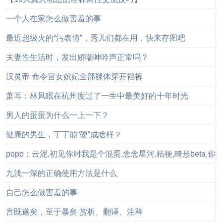
一个人在家怎么做害羞的事
最近超级火的“污表情”，秀儿们都在用，快来存图吧
夫妻性生活时，发出娇喘呻吟声正常吗？
汉灵帝 命令宫女嫔妃全部裸体穿开裆裤
萧耳：林风眠在杭州度过了一生中最美好的十年时光
男人的蛋蛋为什么一上一下？
健康的男生，丁丁能“硬”成啥样？
popo：云泥,初见你时我是个混蛋,念念星河,桔梗,畸形beta,你
的手好冰，
九浅一深的正确使用方法是什么
自己怎么做害羞的事
言既遂矣，至于暴矣 赏析、翻译、注释