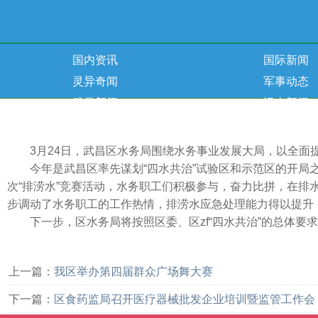
国内资讯
国际新闻
灵异奇闻
军事动态
武昌新闻
汉南新闻
新洲新闻
健康资讯
3月24日，武昌区水务局围绕水务事业发展大局，以全面提升
今年是武昌区率先谋划“四水共治”试验区和示范区的开局之
次“排涝水”竞赛活动，水务职工们积极参与，奋力比拼，在
步调动了水务职工的工作热情，排涝水应急处理能力得以提升
下一步，区水务局将按照区委、区zf“四水共治”的总体要求
上一篇：
我区举办第四届群众广场舞大赛
下一篇：
区食药监局召开医疗器械批发企业培训暨监管工作会