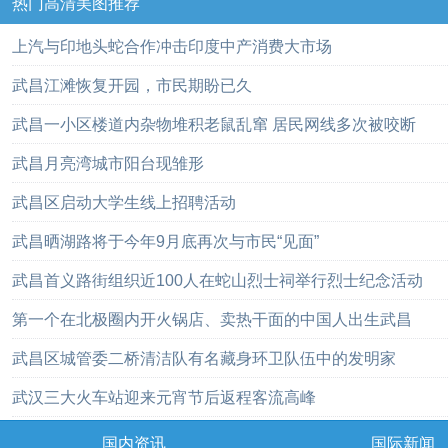
热门高清美图推荐
上汽与印地头蛇合作冲击印度中产消费大市场
武昌江滩恢复开园，市民期盼已久
武昌一小区楼道内杂物堆积老鼠乱窜 居民网线多次被咬断
武昌月亮湾城市阳台现雏形
武昌区启动大学生线上招聘活动
武昌晒湖路将于今年9月底再次与市民“见面”
武昌首义路街组织近100人在蛇山烈士祠举行烈士纪念活动
第一个在北极圈内开火锅店、卖热干面的中国人出生武昌
武昌区城管委二桥清洁队有名藏身环卫队伍中的发明家
武汉三大火车站迎来元宵节后返程客流高峰
国内资讯
国际新闻