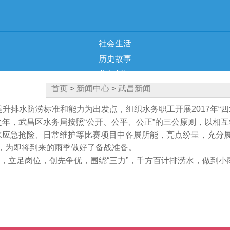
社会生活
历史故事
蔡甸新闻
首页
>
新闻中心
>
武昌新闻
排水防涝标准和能力为出发点，组织水务职工开展2017年“四
年，武昌区水务局按照“公开、公平、公正”的三公原则，以相
排水应急抢险、日常维护等比赛项目中各展所能，亮点纷呈，充分
，为即将到来的雨季做好了备战准备。
，立足岗位，创先争优，围绕“三力”，千方百计排涝水，做到小