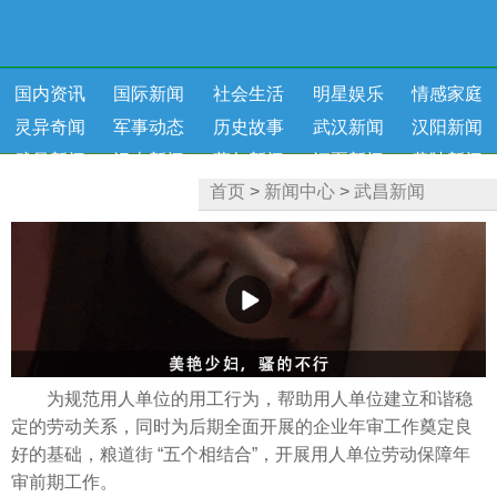
国内资讯
国际新闻
社会生活
明星娱乐
情感家庭
灵异奇闻
军事动态
历史故事
武汉新闻
汉阳新闻
武昌新闻
汉南新闻
蔡甸新闻
江夏新闻
黄陂新闻
首页
>
新闻中心
>
武昌新闻
新洲新闻
健康资讯
为规范用人单位的用工行为，帮助用人单位建立和谐稳
定的劳动关系，同时为后期全面开展的企业年审工作奠定良
好的基础，粮道街 “五个相结合”，开展用人单位劳动保障年
审前期工作。